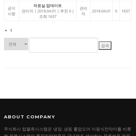
자료실 업데이트
공지
관리
관리자
|
2018.04.01
|
추천 0
|
2018.04.01
0
1637
사항
자
조회 1637
1
검색
ABOUT COMPANY
주식회사 탑물류시스템은 냉장, 냉동 롤업도어 이동식칸막이를 비롯
한 물류시스템의 특장차량부품을 국내제조 생산하는 물류부품 전문