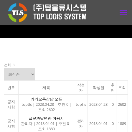
콘
텐
메뉴
츠
로
바
로
가
기
전체 3
작성
추
번호
제목
작성일
조회
자
천
카카오톡상담 오픈
공지
toptls
|
2023.04.28
|
추천 0
|
toptls
2023.04.28
0
2602
사항
조회 2602
질문과답변란 이용시
공지
관리
관리자
|
2018.04.01
|
추천 0
|
2018.04.01
0
1889
사항
자
조회 1889