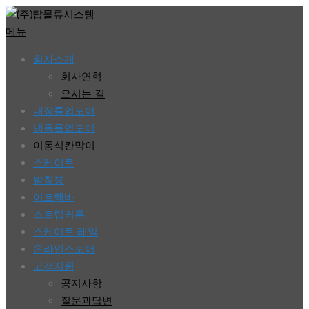
콘
텐
메뉴
츠
회사소개
로
회사연혁
바
오시는 길
로
내장롤업도어
가
냉동롤업도어
기
이동식칸막이
스케이트
받침봉
이트랙바
스트립커튼
스케이트 레일
온라인스토어
고객지원
공지사항
질문과답변