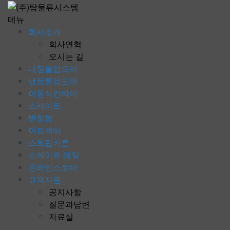
콘
텐
메뉴
츠
회사소개
로
회사연혁
바
오시는 길
로
내장롤업도어
가
냉동롤업도어
기
이동식칸막이
스케이트
받침봉
이트랙바
스트립커튼
스케이트 레일
온라인스토어
고객지원
공지사항
질문과답변
자료실