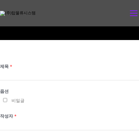
콘
텐
메뉴
츠
로
바
로
가
기
제목
*
옵션
비밀글
작성자
*