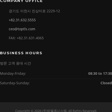
COMPANY OFFICE
경기도 이천시 진상미로 2229-12
+82.31.632.5555
ceo@toptls.com
FAX: +82.31.631.4065
BUSINESS HOURS
방문 고객 응대 시간
Monday-Friday:
08:30 to 17:30
Saturday-Sunday:
Closed
Copyright © 2026 (주)탑물류시스템. All Rights Reserved.