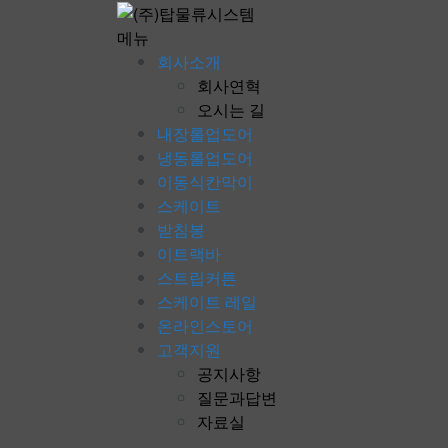
콘
텐
메뉴
츠
회사소개
로
회사연혁
바
오시는 길
로
내장롤업도어
가
냉동롤업도어
기
이동식칸막이
스케이트
받침봉
이트랙바
스트립커튼
스케이트 레일
온라인스토어
고객지원
공지사항
질문과답변
자료실