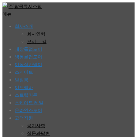
콘
텐
메뉴
츠
회사소개
로
회사연혁
바
오시는 길
로
내장롤업도어
가
냉동롤업도어
기
이동식칸막이
스케이트
받침봉
이트랙바
스트립커튼
스케이트 레일
온라인스토어
고객지원
공지사항
질문과답변