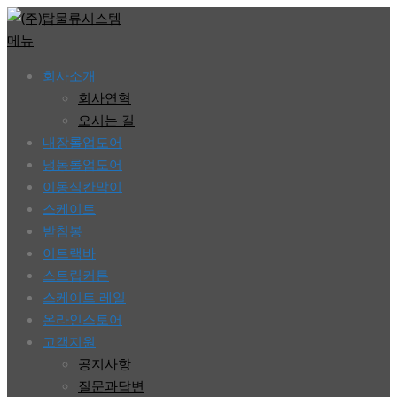
콘
텐
메뉴
츠
회사소개
로
회사연혁
바
오시는 길
로
내장롤업도어
가
냉동롤업도어
기
이동식칸막이
스케이트
받침봉
이트랙바
스트립커튼
스케이트 레일
온라인스토어
고객지원
공지사항
질문과답변