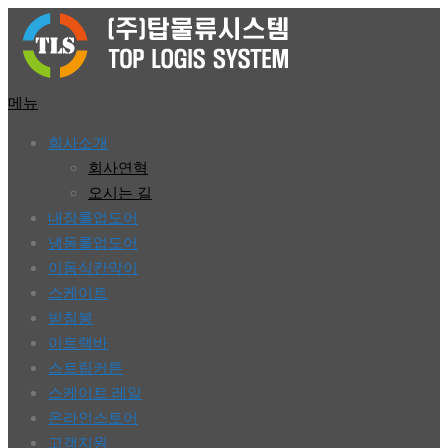
콘
텐
츠
로
메뉴
바
회사소개
로
회사연혁
가
오시는 길
기
내장롤업도어
냉동롤업도어
이동식칸막이
스케이트
받침봉
이트랙바
스트립커튼
스케이트 레일
온라인스토어
고객지원