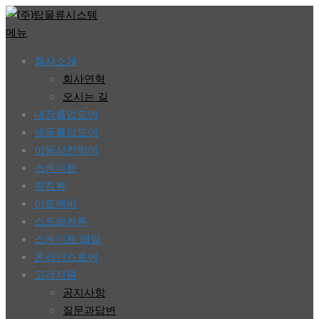
콘
텐
메뉴
츠
회사소개
로
회사연혁
바
오시는 길
로
내장롤업도어
가
냉동롤업도어
기
이동식칸막이
스케이트
받침봉
이트랙바
스트립커튼
스케이트 레일
온라인스토어
고객지원
공지사항
질문과답변