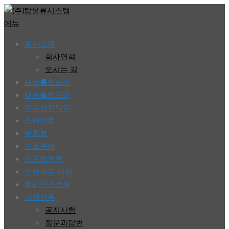
콘
텐
메뉴
츠
회사소개
로
회사연혁
바
오시는 길
로
내장롤업도어
가
냉동롤업도어
기
이동식칸막이
스케이트
받침봉
이트랙바
스트립커튼
스케이트 레일
온라인스토어
고객지원
공지사항
질문과답변