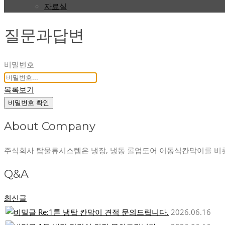
자료실
질문과답변
비밀번호
목록보기
비밀번호 확인
About Company
주식회사 탑물류시스템은 냉장, 냉동 롤업도어 이동식칸막이를 비
Q&A
최신글
Re:1톤 냉탑 칸막이 견적 문의드립니다.
2026.06.16