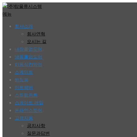
콘
텐
메뉴
츠
회사소개
로
회사연혁
바
오시는 길
로
내장롤업도어
가
냉동롤업도어
기
이동식칸막이
스케이트
받침봉
이트랙바
스트립커튼
스케이트 레일
온라인스토어
고객지원
공지사항
질문과답변