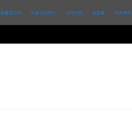
냉동롤업도어
이동식칸막이
스케이트
받침봉
이트랙바