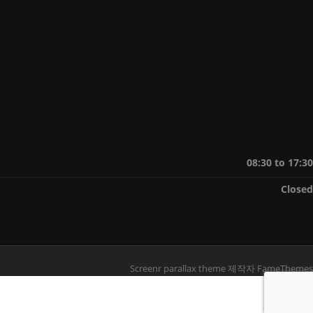
08:30 to 17:30
Closed
Screenr parallax theme
제작자 FameThemes