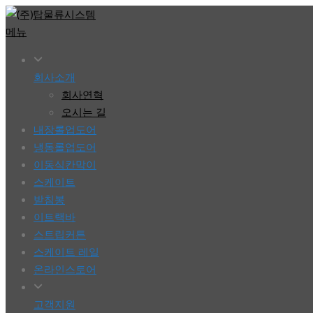
콘
텐
메뉴
츠
로
회사소개
바
회사연혁
로
오시는 길
가
내장롤업도어
기
냉동롤업도어
이동식칸막이
스케이트
받침봉
이트랙바
스트립커튼
스케이트 레일
온라인스토어
고객지원