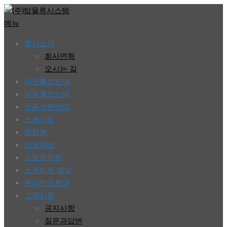
콘
텐
메뉴
츠
회사소개
로
회사연혁
바
오시는 길
로
내장롤업도어
가
냉동롤업도어
기
이동식칸막이
스케이트
받침봉
이트랙바
스트립커튼
스케이트 레일
온라인스토어
고객지원
공지사항
질문과답변