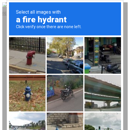
콘
텐
메뉴
츠
회사소개
로
회사연혁
바
오시는 길
로
내장롤업도어
가
냉동롤업도어
기
이동식칸막이
스케이트
받침봉
이트랙바
스트립커튼
스케이트 레일
온라인스토어
고객지원
공지사항
질문과답변