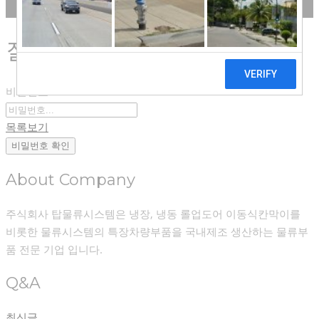
자료실
질문과답변
비밀번호
목록보기
비밀번호 확인
About Company
주식회사 탑물류시스템은 냉장, 냉동 롤업도어 이동식칸막이를
비롯한 물류시스템의 특장차량부품을 국내제조 생산하는 물류부
품 전문 기업 입니다.
Q&A
최신글