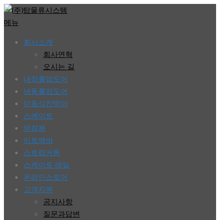
콘
텐
메뉴
츠
회사소개
로
회사연혁
바
오시는 길
로
내장롤업도어
가
냉동롤업도어
기
이동식칸막이
스케이트
받침봉
이트랙바
스트립커튼
스케이트 레일
온라인스토어
고객지원
공지사항
질문과답변