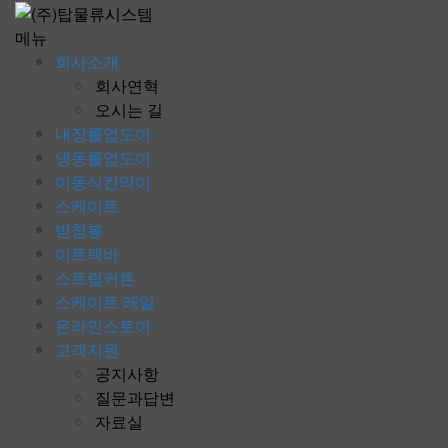
콘
텐
메뉴
츠
회사소개
로
회사연혁
바
오시는 길
로
내장롤업도어
가
냉동롤업도어
기
이동식칸막이
스케이트
받침봉
이트랙바
스트립커튼
스케이트 레일
온라인스토어
고객지원
공지사항
질문과답변
자료실