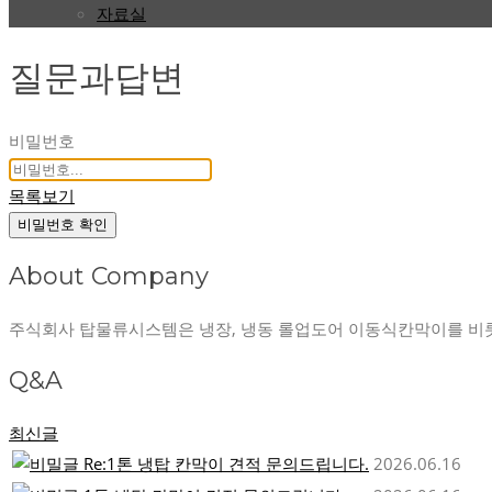
자료실
질문과답변
비밀번호
목록보기
비밀번호 확인
About Company
주식회사 탑물류시스템은 냉장, 냉동 롤업도어 이동식칸막이를 비
Q&A
최신글
Re:1톤 냉탑 칸막이 견적 문의드립니다.
2026.06.16