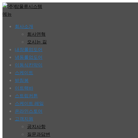
콘
텐
메뉴
츠
회사소개
로
회사연혁
바
오시는 길
로
내장롤업도어
가
냉동롤업도어
기
이동식칸막이
스케이트
받침봉
이트랙바
스트립커튼
스케이트 레일
온라인스토어
고객지원
공지사항
질문과답변