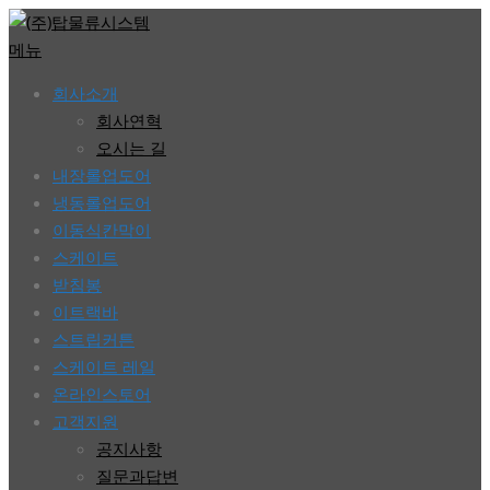
콘
텐
메뉴
츠
회사소개
로
회사연혁
바
오시는 길
로
내장롤업도어
가
냉동롤업도어
기
이동식칸막이
스케이트
받침봉
이트랙바
스트립커튼
스케이트 레일
온라인스토어
고객지원
공지사항
질문과답변