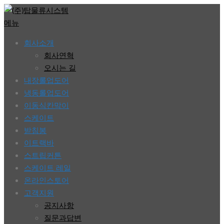
콘
텐
메뉴
츠
회사소개
로
회사연혁
바
오시는 길
로
내장롤업도어
가
냉동롤업도어
기
이동식칸막이
스케이트
받침봉
이트랙바
스트립커튼
스케이트 레일
온라인스토어
고객지원
공지사항
질문과답변