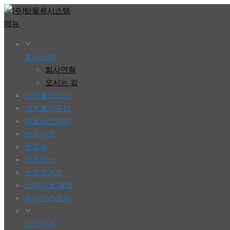
콘
텐
메뉴
츠
로
회사소개
바
회사연혁
로
오시는 길
가
내장롤업도어
기
냉동롤업도어
이동식칸막이
스케이트
받침봉
이트랙바
스트립커튼
스케이트 레일
온라인스토어
고객지원