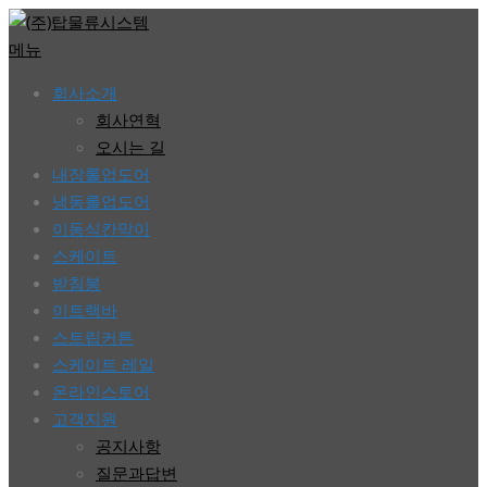
콘
텐
메뉴
츠
회사소개
로
회사연혁
바
오시는 길
로
내장롤업도어
가
냉동롤업도어
기
이동식칸막이
스케이트
받침봉
이트랙바
스트립커튼
스케이트 레일
온라인스토어
고객지원
공지사항
질문과답변