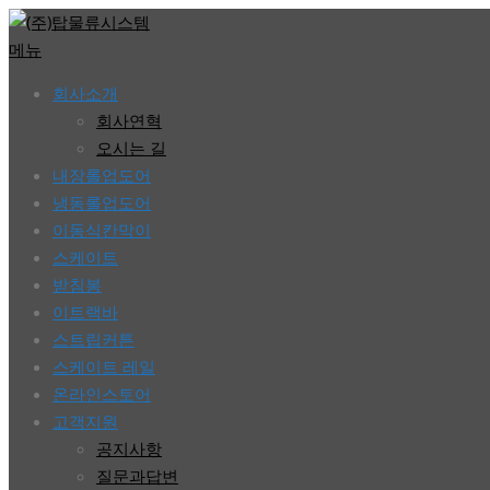
콘
텐
메뉴
츠
회사소개
로
회사연혁
바
오시는 길
로
내장롤업도어
가
냉동롤업도어
기
이동식칸막이
스케이트
받침봉
이트랙바
스트립커튼
스케이트 레일
온라인스토어
고객지원
공지사항
질문과답변