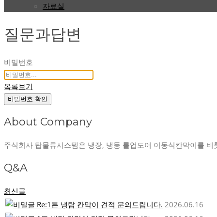
자료실
질문과답변
비밀번호
목록보기
비밀번호 확인
About Company
주식회사 탑물류시스템은 냉장, 냉동 롤업도어 이동식칸막이를 비
Q&A
최신글
Re:1톤 냉탑 칸막이 견적 문의드립니다.
2026.06.16