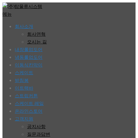
콘
텐
메뉴
츠
회사소개
로
회사연혁
바
오시는 길
로
내장롤업도어
가
냉동롤업도어
기
이동식칸막이
스케이트
받침봉
이트랙바
스트립커튼
스케이트 레일
온라인스토어
고객지원
공지사항
질문과답변