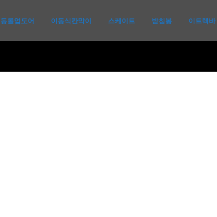
냉동롤업도어
이동식칸막이
스케이트
받침봉
이트랙바