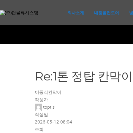
콘
텐
회사소개
내장롤업도어
츠
로
바
로
가
기
Re:1톤 정탑 칸막이
이동식칸막이
작성자
toptls
작성일
2026-05-12 08:04
조회