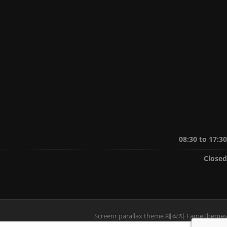
08:30 to 17:30
Closed
Screenr parallax theme
제작자 FameThemes