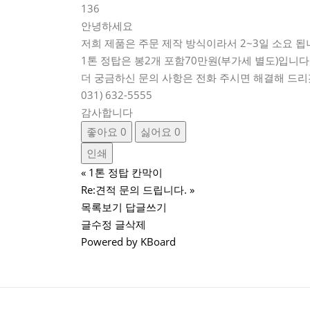
136
안녕하세요
저희 제품은 주문 제작 방식이라서 2~3일 소요 
1톤 정탑은 봉2개 포함70만원(부가세 별도)입니다
더 궁금하신 문의 사항은 전화 주시면 해결해 드
031) 632-5555
감사합니다
좋아요
0
싫어요
0
인쇄
«
1톤 정탑 칸막이
Re:견적 문의 드립니다.
»
목록보기
답글쓰기
글수정
글삭제
Powered by KBoard