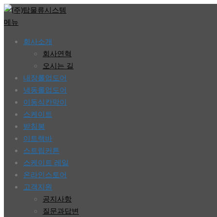
콘
텐
메뉴
츠
회사소개
로
회사연혁
바
오시는 길
로
내장롤업도어
가
냉동롤업도어
기
이동식칸막이
스케이트
받침봉
이트랙바
스트립커튼
스케이트 레일
온라인스토어
고객지원
공지사항
질문과답변