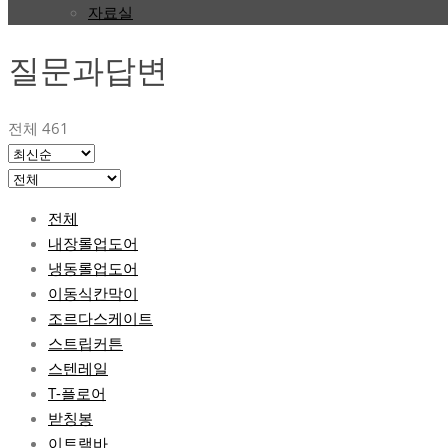
자료실
질문과답변
전체 461
전체
내장롤업도어
냉동롤업도어
이동식칸막이
조르다스케이트
스트립커튼
스텐레일
T-플로어
받칭봉
이트랙바