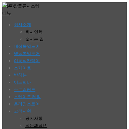
콘
텐
메뉴
츠
회사소개
로
회사연혁
바
오시는 길
로
내장롤업도어
가
냉동롤업도어
기
이동식칸막이
스케이트
받침봉
이트랙바
스트립커튼
스케이트 레일
온라인스토어
고객지원
공지사항
질문과답변