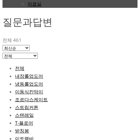
자료실
질문과답변
전체 461
전체
내장롤업도어
냉동롤업도어
이동식칸막이
조르다스케이트
스트립커튼
스텐레일
T-플로어
받칭봉
이트랙바