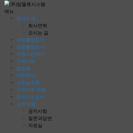
콘
텐
메뉴
츠
회사소개
로
회사연혁
바
오시는 길
로
내장롤업도어
가
냉동롤업도어
기
이동식칸막이
스케이트
받침봉
이트랙바
스트립커튼
스케이트 레일
온라인스토어
고객지원
공지사항
질문과답변
자료실