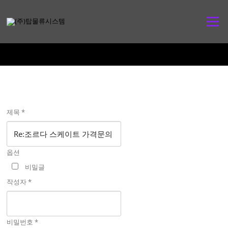
콘
텐
메뉴
츠
로
바
로
가
기
제목
*
옵션
비밀글
작성자
*
비밀번호
*