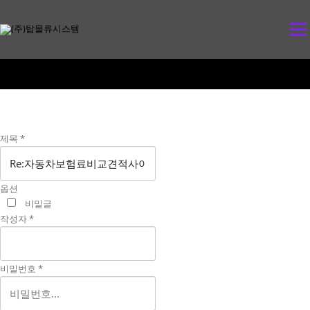
콘
텐
메뉴
츠
로
바
로
가
기
제목
*
옵션
비밀글
작성자
*
비밀번호
*