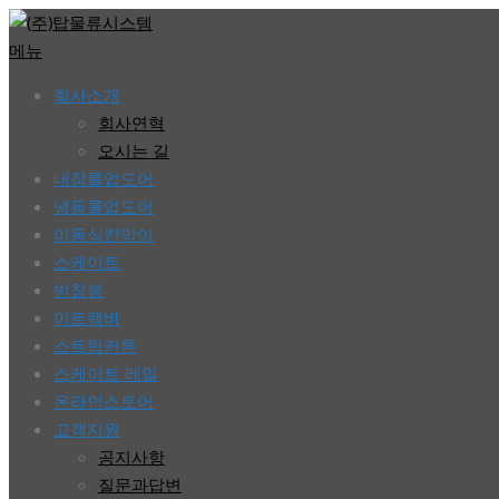
콘
텐
메뉴
츠
회사소개
로
회사연혁
바
오시는 길
로
내장롤업도어
가
냉동롤업도어
기
이동식칸막이
스케이트
받침봉
이트랙바
스트립커튼
스케이트 레일
온라인스토어
고객지원
공지사항
질문과답변