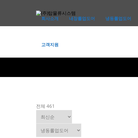
콘
텐
회사소개
내장롤업도어
냉동롤업도어
츠
로
바
로
고객지원
가
기
전체 461