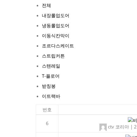
전체
내장롤업도어
냉동롤업도어
이동식칸막이
조르다스케이트
스트립커튼
스텐레일
T-플로어
받칭봉
이트랙바
번호
6
ctv 코리아
|
2