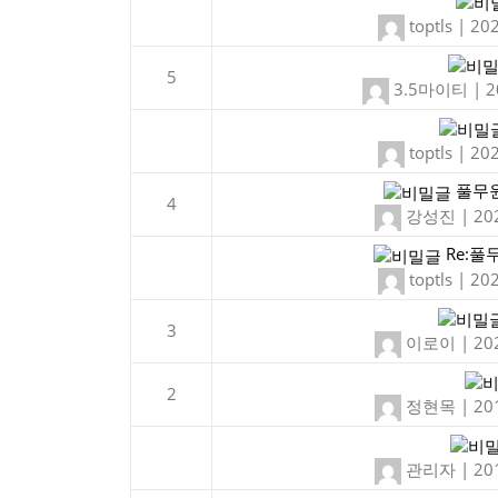
toptls
|
202
5
3.5마이티
|
2
toptls
|
202
풀무원
4
강성진
|
20
Re:풀
toptls
|
202
3
이로이
|
20
2
정현목
|
20
관리자
|
20