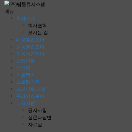
콘
텐
메뉴
츠
회사소개
로
회사연혁
바
오시는 길
로
내장롤업도어
가
냉동롤업도어
기
이동식칸막이
스케이트
받침봉
이트랙바
스트립커튼
스케이트 레일
온라인스토어
고객지원
공지사항
질문과답변
자료실