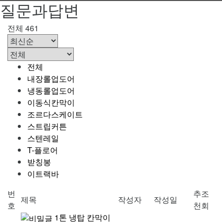
질문과답변
전체 461
전체
내장롤업도어
냉동롤업도어
이동식칸막이
조르다스케이트
스트립커튼
스텐레일
T-플로어
받칭봉
이트랙바
번
추
조
제목
작성자
작성일
호
천
회
1톤 냉탑 칸막이