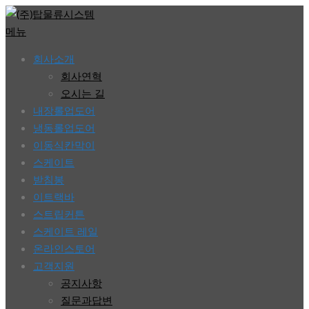
콘
텐
메뉴
츠
회사소개
로
회사연혁
바
오시는 길
로
내장롤업도어
가
냉동롤업도어
기
이동식칸막이
스케이트
받침봉
이트랙바
스트립커튼
스케이트 레일
온라인스토어
고객지원
공지사항
질문과답변