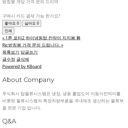
받칭봉 개당 가격 문의 드리며
구매시 카드 결재 가능 한가요?
좋아요
0
싫어요
0
인쇄
«
1톤 포터2 하이냉동탑 칸막이 지지봉 휀
Re:받칭봉 가격 문의 드립니다.
»
목록보기
답글쓰기
글수정
글삭제
Powered by KBoard
About Company
주식회사 탑물류시스템은 냉장, 냉동 롤업도어 이동식칸막이를
비롯한 물류시스템의 특장차량부품을 국내제조 생산하는 물류부
품 전문 기업 입니다.
Q&A