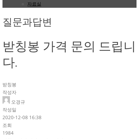
자료실
질문과답변
받칭봉 가격 문의 드립니
다.
받칭봉
작성자
오경규
작성일
2020-12-08 16:38
조회
1984