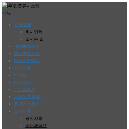
콘
텐
메뉴
츠
회사소개
로
회사연혁
바
오시는 길
로
내장롤업도어
가
냉동롤업도어
기
이동식칸막이
스케이트
받침봉
이트랙바
스트립커튼
스케이트 레일
온라인스토어
고객지원
공지사항
질문과답변