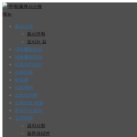
콘
텐
메뉴
츠
회사소개
로
회사연혁
바
오시는 길
로
내장롤업도어
가
냉동롤업도어
기
이동식칸막이
스케이트
받침봉
이트랙바
스트립커튼
스케이트 레일
온라인스토어
고객지원
공지사항
질문과답변