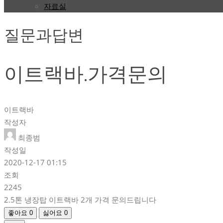
자료실
질문과답변
이트랙바.가격문의
이트랙바
작성자
최종범
작성일
2020-12-17 01:15
조회
2245
2.5톤 냉장탑 이트랙바 2개 가격 문의드립니다
좋아요
0
싫어요
0