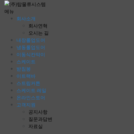
콘
텐
메뉴
츠
회사소개
로
회사연혁
바
오시는 길
로
내장롤업도어
가
냉동롤업도어
기
이동식칸막이
스케이트
받침봉
이트랙바
스트립커튼
스케이트 레일
온라인스토어
고객지원
공지사항
질문과답변
자료실