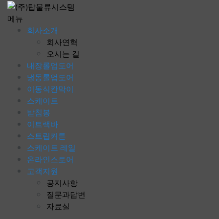
콘
텐
메뉴
츠
회사소개
로
회사연혁
바
오시는 길
로
내장롤업도어
가
냉동롤업도어
기
이동식칸막이
스케이트
받침봉
이트랙바
스트립커튼
스케이트 레일
온라인스토어
고객지원
공지사항
질문과답변
자료실