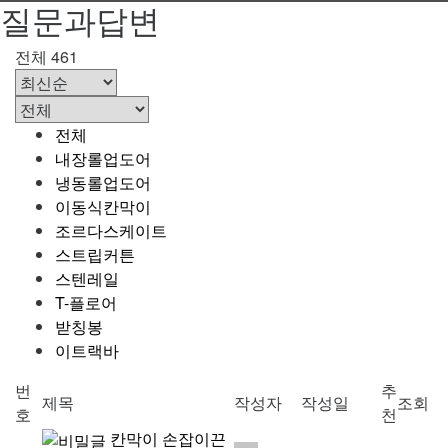
질문과답변
전체 461
전체
내장롤업도어
냉동롤업도어
이동식칸막이
조르다스케이트
스트립커튼
스텐레일
T-플로어
받칭봉
이트랙바
번
추
제목
작성자
작성일
조회
호
천
칸막이 손잡이끈