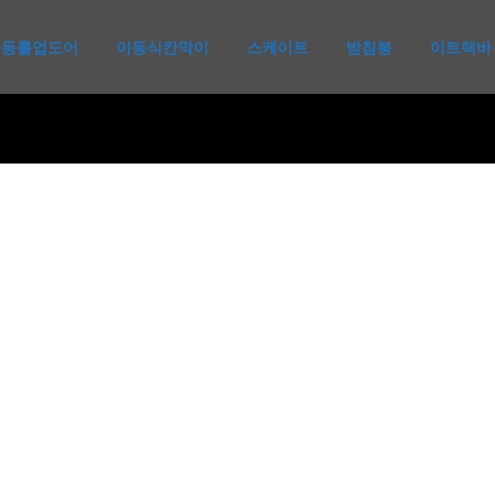
냉동롤업도어
이동식칸막이
스케이트
받침봉
이트랙바