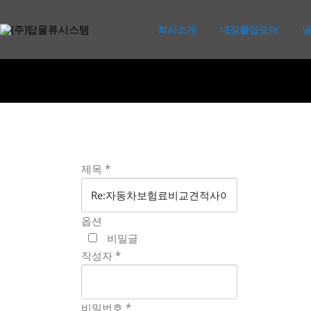
콘
텐
회사소개
내장롤업도어
츠
로
바
로
가
기
제목
*
옵션
비밀글
작성자
*
비밀번호
*