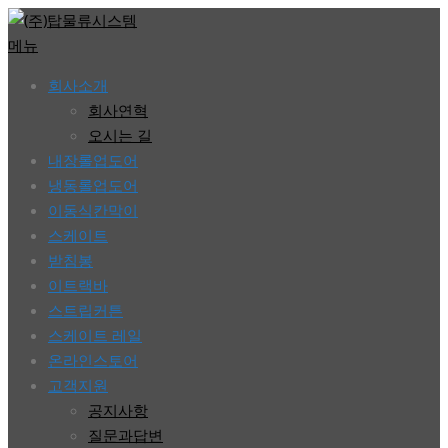
콘
텐
메뉴
츠
회사소개
로
회사연혁
바
오시는 길
로
내장롤업도어
가
냉동롤업도어
기
이동식칸막이
스케이트
받침봉
이트랙바
스트립커튼
스케이트 레일
온라인스토어
고객지원
공지사항
질문과답변