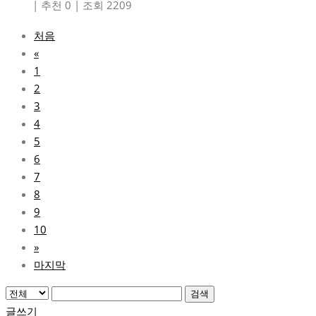
|
추천 0
|
조회 2209
처음
«
1
2
3
4
5
6
7
8
9
10
»
마지막
검색
글쓰기