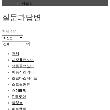
자료실
질문과답변
전체 461
전체
내장롤업도어
냉동롤업도어
이동식칸막이
조르다스케이트
스트립커튼
스텐레일
T-플로어
받칭봉
이트랙바