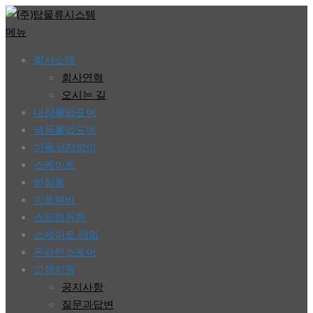
콘
텐
메뉴
츠
회사소개
로
회사연혁
바
오시는 길
로
내장롤업도어
가
냉동롤업도어
기
이동식칸막이
스케이트
받침봉
이트랙바
스트립커튼
스케이트 레일
온라인스토어
고객지원
공지사항
질문과답변