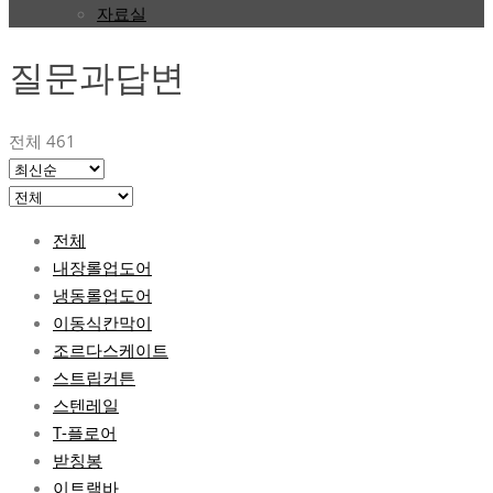
자료실
질문과답변
전체 461
전체
내장롤업도어
냉동롤업도어
이동식칸막이
조르다스케이트
스트립커튼
스텐레일
T-플로어
받칭봉
이트랙바