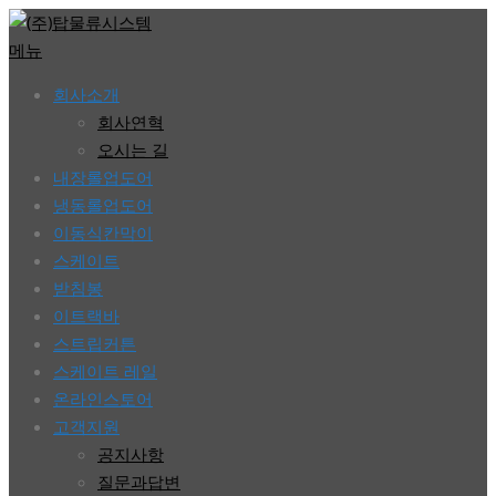
콘
텐
메뉴
츠
회사소개
로
회사연혁
바
오시는 길
로
내장롤업도어
가
냉동롤업도어
기
이동식칸막이
스케이트
받침봉
이트랙바
스트립커튼
스케이트 레일
온라인스토어
고객지원
공지사항
질문과답변