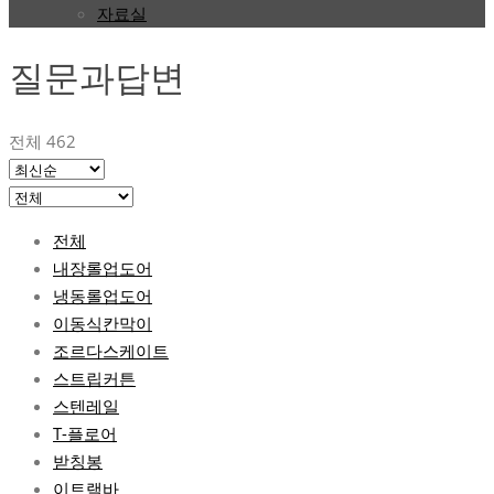
자료실
질문과답변
전체 462
전체
내장롤업도어
냉동롤업도어
이동식칸막이
조르다스케이트
스트립커튼
스텐레일
T-플로어
받칭봉
이트랙바