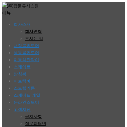
콘
텐
메뉴
츠
회사소개
로
회사연혁
바
오시는 길
로
내장롤업도어
가
냉동롤업도어
기
이동식칸막이
스케이트
받침봉
이트랙바
스트립커튼
스케이트 레일
온라인스토어
고객지원
공지사항
질문과답변