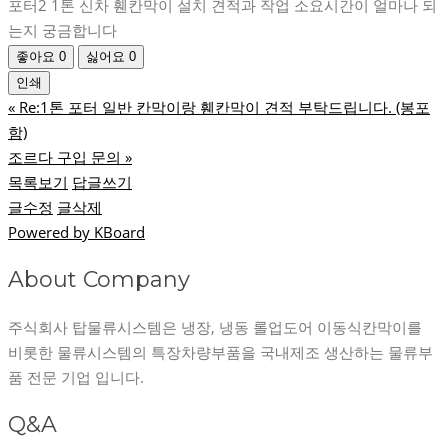
포터2 1톤 신차 휀칸막이 설치 견적과 작업 소요시간이 얼마나 되
는지 궁금합니다
좋아요
0
싫어요
0
인쇄
«
Re:1톤 포터 일반 칸막이랑 휀칸막이 견적 부탁드립니다. (봉포
함)
조르다 구입 문의
»
목록보기
답글쓰기
글수정
글삭제
Powered by KBoard
About Company
주식회사 탑물류시스템은 냉장, 냉동 롤업도어 이동식칸막이를
비롯한 물류시스템의 특장차량부품을 국내제조 생산하는 물류부
품 전문 기업 입니다.
Q&A