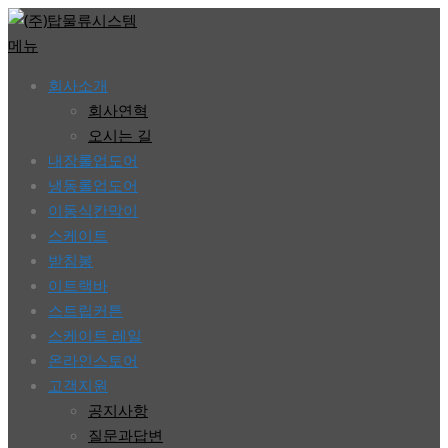
콘
텐
메뉴
츠
회사소개
로
회사연혁
바
오시는 길
로
내장롤업도어
가
냉동롤업도어
기
이동식칸막이
스케이트
받침봉
이트랙바
스트립커튼
스케이트 레일
온라인스토어
고객지원
공지사항
질문과답변