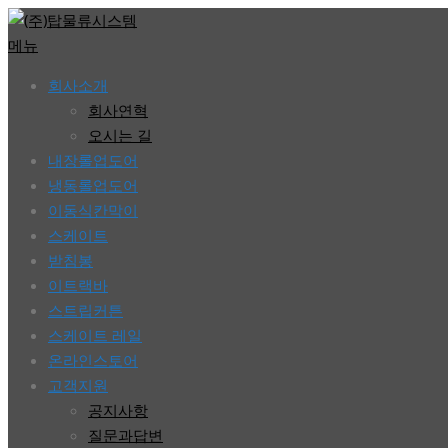
콘
텐
메뉴
츠
회사소개
로
회사연혁
바
오시는 길
로
내장롤업도어
가
냉동롤업도어
기
이동식칸막이
스케이트
받침봉
이트랙바
스트립커튼
스케이트 레일
온라인스토어
고객지원
공지사항
질문과답변