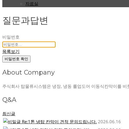
자료실
질문과답변
비밀번호
목록보기
비밀번호 확인
About Company
주식회사 탑물류시스템은 냉장, 냉동 롤업도어 이동식칸막이를 비
Q&A
최신글
Re:1톤 냉탑 칸막이 견적 문의드립니다.
2026.06.16