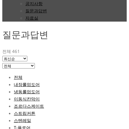
공지사항
질문과답변
자료실
질문과답변
전체 461
전체
내장롤업도어
냉동롤업도어
이동식칸막이
조르다스케이트
스트립커튼
스텐레일
T-플로어