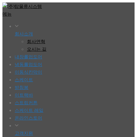
콘
텐
메뉴
츠
로
회사소개
바
회사연혁
로
오시는 길
가
내장롤업도어
기
냉동롤업도어
이동식칸막이
스케이트
받침봉
이트랙바
스트립커튼
스케이트 레일
온라인스토어
고객지원