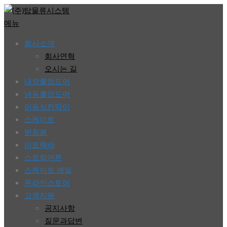
콘
텐
메뉴
츠
회사소개
로
회사연혁
바
오시는 길
로
내장롤업도어
가
냉동롤업도어
기
이동식칸막이
스케이트
받침봉
이트랙바
스트립커튼
스케이트 레일
온라인스토어
고객지원
공지사항
질문과답변