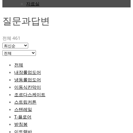
자료실
질문과답변
전체 461
전체
내장롤업도어
냉동롤업도어
이동식칸막이
조르다스케이트
스트립커튼
스텐레일
T-플로어
받칭봉
이트랙바