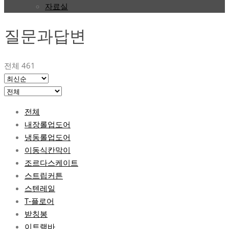
자료실
질문과답변
전체 461
전체
내장롤업도어
냉동롤업도어
이동식칸막이
조르다스케이트
스트립커튼
스텐레일
T-플로어
받칭봉
이트랙바