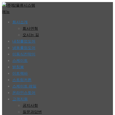
콘
텐
메뉴
츠
회사소개
로
회사연혁
바
오시는 길
로
내장롤업도어
가
냉동롤업도어
기
이동식칸막이
스케이트
받침봉
이트랙바
스트립커튼
스케이트 레일
온라인스토어
고객지원
공지사항
질문과답변