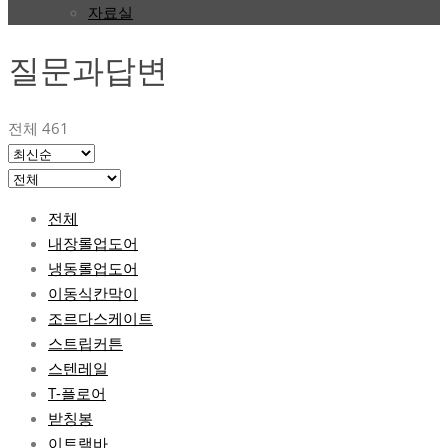
자료실
질문과답변
전체 461
전체
내장롤업도어
냉동롤업도어
이동식칸막이
조르다스케이트
스트립커튼
스텐레일
T-플로어
받칭봉
이트랙바