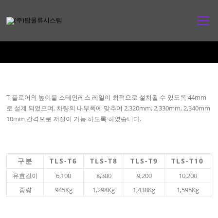
콘
텐
메뉴
츠
로
바
로
가
기
T-플로어의 높이를 스테인레스 레일이 최적으로 설치될 수 있도록 44mm
로 설계 되었으며, 차량의 내부폭에 맞추어 2,320mm, 2,330mm, 2,340mm
10mm 간격으로 저절이 가능 하도록 하였습니다.
구분
TLS-T6
TLS-T8
TLS-T9
TLS-T10
유효길이
6,100
8,300
9,200
10,200
중량
945Kg
1,298Kg
1,438Kg
1,595Kg